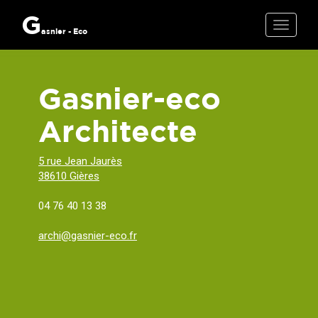
G
Toggle
asnier - Eco
naviga
Gasnier-eco
Architecte
5 rue Jean Jaurès
38610 Gières
04 76 40 13 38
archi@gasnier-eco.fr